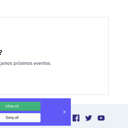
?
ngamos próximos eventos.
Allow all
✕
Deny all